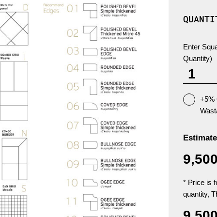
QUANTI
Enter Squa
Quantity)
+5% 
Wast
Estimate
9,50
* Price is 
quantity, T
9,50